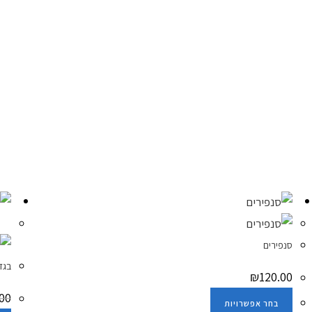
מב
סנפירים
בגד
₪
120.00
00
בחר אפשרויות