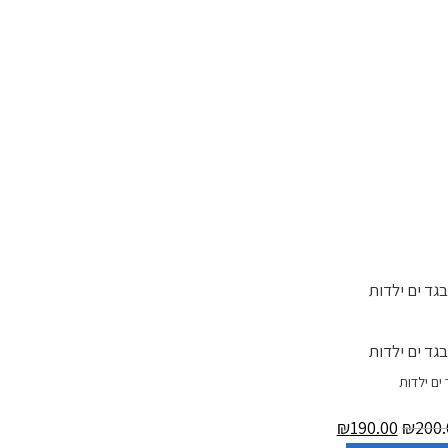
צע!
 ים ילדות
₪
190.00
₪
200.