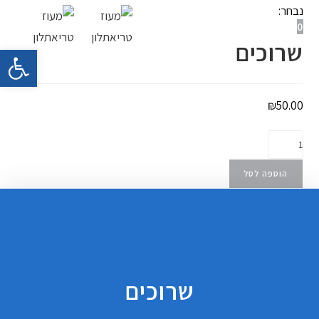
נבחר:
0
תפריט ניווט
שרוכים
פתח 
₪
50.00
הוספה לסל
שרוכים