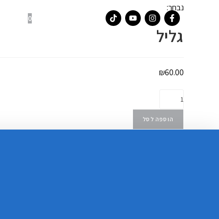
נבחר:
0
צו
גליל
₪
60.00
הוספה לסל