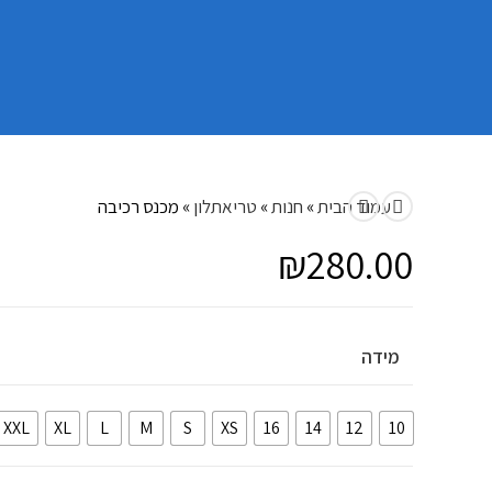
עמוד הבית
»
חנות
»
טריאתלון
»
מכנס רכיבה
₪
280.00
מידה
XXL
XL
L
M
S
XS
16
14
12
10