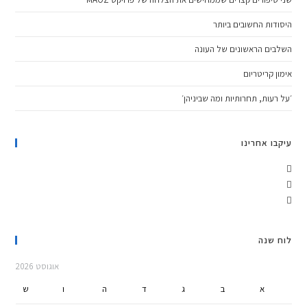
היסודות החשובים ביותר
השלבים הראשונים של העונה
אימון קריטריום
׳על רעות, תחרותיות ומה שביניהן׳
עיקבו אחרינו
לוח שנה
אוגוסט 2026
א
ב
ג
ד
ה
ו
ש